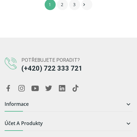
1
2
3

POTŘEBUJETE PORADIT?
(+420) 722 333 721
Informace

Účet A Produkty
