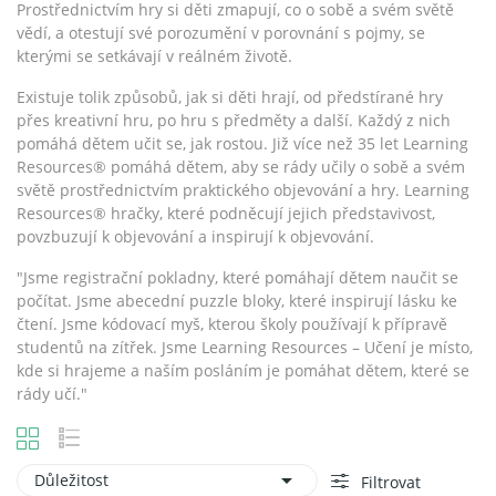
Prostřednictvím hry si děti zmapují, co o sobě a svém světě
vědí, a otestují své porozumění v porovnání s pojmy, se
kterými se setkávají v reálném životě.
Existuje tolik způsobů, jak si děti hrají, od předstírané hry
přes kreativní hru, po hru s předměty a další. Každý z nich
pomáhá dětem učit se, jak rostou. Již více než 35 let Learning
Resources® pomáhá dětem, aby se rády učily o sobě a svém
světě prostřednictvím praktického objevování a hry. Learning
Resources® hračky, které podněcují jejich představivost,
povzbuzují k objevování a inspirují k objevování.
"
Jsme registrační pokladny, které pomáhají dětem naučit se
počítat. Jsme abecední puzzle bloky, které inspirují lásku ke
čtení. Jsme kódovací myš, kterou školy používají k přípravě
studentů na zítřek. Jsme Learning Resources – Učení je místo,
kde si hrajeme a naším posláním je pomáhat dětem, které se
rády učí.
"

Důležitost
Filtrovat