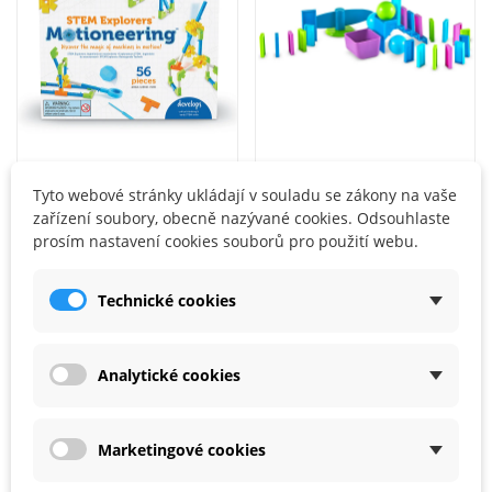
LEARNING RESOURCES
LEARNING RESOURCES
Tyto webové stránky ukládají v souladu se zákony na vaše
Learning Resources STEM Explorers™...
Learning Resources STEM Explorers™ Domino Dash...
zařízení soubory, obecně nazývané cookies. Odsouhlaste
628,00 Kč
753,00 Kč
prosím nastavení cookies souborů pro použití webu.
Technické cookies
Analytické cookies
Marketingové cookies