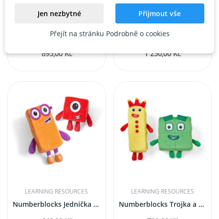
Jen nezbytné
Přijmout vše
LEARNING RESOURCES
LEARNING RESOURCES
Přejít na stránku Podrobně o cookies
MathLink® Cubes Numberblocks 1-10 Activity Set
MathLink® Cubes Numberblocks 11-20 Activity Set
895,00 Kč
1 250,00 Kč
LEARNING RESOURCES
LEARNING RESOURCES
Numberblocks Jednička a Dvojka hraví kamarádi
Numberblocks Trojka a Čtyřka hraví kamarádi