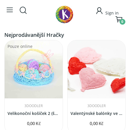
Sign in
0
Nejprodávanější Hračky
Pouze online
3DOODLER
3DOODLER
Velikonoční košíček 2 (šablona pro 3D pero)
Valentýnské balónky ve tvaru srdce (šablona pro...
0,00 Kč
0,00 Kč