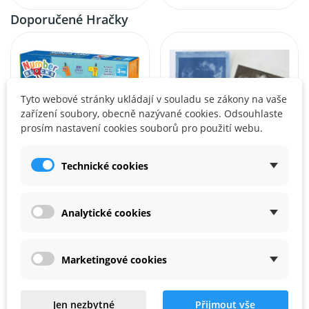
Doporučené Hračky
Tyto webové stránky ukládají v souladu se zákony na vaše
zařízení soubory, obecně nazývané cookies. Odsouhlaste
prosím nastavení cookies souborů pro použití webu.
Technické cookies
LEARNING RESOURCES
CHEMIE A SVĚTLO
MathLink® Cubes Numberblocks 1-10 Activity Set
Kyanotypie - Domácí fotolaboratoř
Analytické cookies
895,00 Kč
3 144,00 Kč
Marketingové cookies
Vzdělávací (STEM) Hračky KINT
Co je to STEM?
Jen nezbytné
Přijmout vše