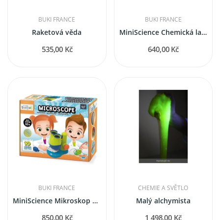
BUKI FRANCE
BUKI FRANCE
Raketová věda
MiniScience Chemická laboratoř
535,00 Kč
640,00 Kč
BUKI FRANCE
CHEMIE A SVĚTLO
MiniScience Mikroskop pro nejmenší se zvětšením...
Malý alchymista
850,00 Kč
1 498,00 Kč