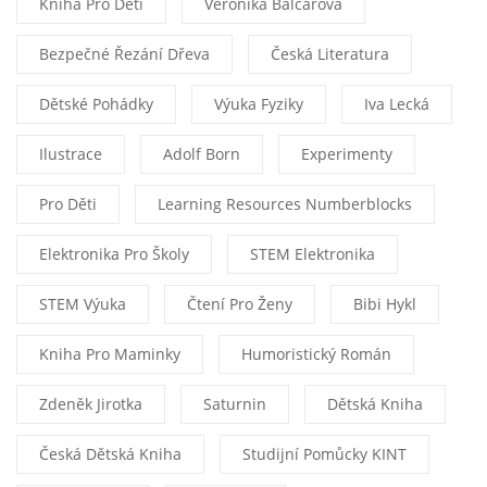
Kniha Pro Děti
Veronika Balcarová
Bezpečné Řezání Dřeva
Česká Literatura
Dětské Pohádky
Výuka Fyziky
Iva Lecká
Ilustrace
Adolf Born
Experimenty
Pro Děti
Learning Resources Numberblocks
Elektronika Pro Školy
STEM Elektronika
STEM Výuka
Čtení Pro Ženy
Bibi Hykl
Kniha Pro Maminky
Humoristický Román
Zdeněk Jirotka
Saturnin
Dětská Kniha
Česká Dětská Kniha
Studijní Pomůcky KINT