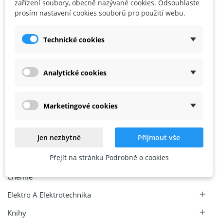
zařízení soubory, obecně nazývané cookies. Odsouhlaste
prosím nastavení cookies souborů pro použití webu.
CHEMIE A SVĚTLO
Technické cookies
Tajemství barev
5 999,00 Kč
Analytické cookies
Chytré A Kreativní Hračky KINT
Marketingové cookies
Jen nezbytné
Přijmout vše
Archeologie A Paleontologie
Přejít na stránku Podrobně o cookies
Astronomie
Chemie
Elektro A Elektrotechnika

Knihy
