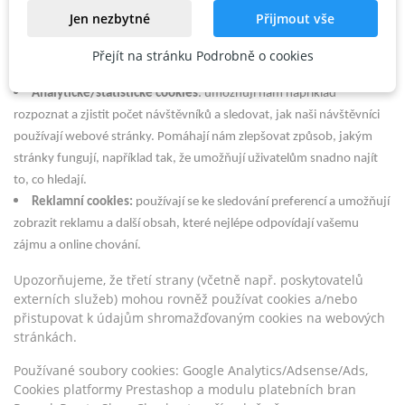
Jen nezbytné
Přijmout vše
Nezbytné cookies
: jsou zapotřebí k provozu webových stránek,
umožňují například přihlásit se do zabezpečených částí stránek a další
Přejít na stránku Podrobně o cookies
základní funkčnosti stránek.
Analytické/statistické cookies
: umožňují nám například
rozpoznat a zjistit počet návštěvníků a sledovat, jak naši návštěvníci
používají webové stránky. Pomáhají nám zlepšovat způsob, jakým
stránky fungují, například tak, že umožňují uživatelům snadno najít
to, co hledají.
Reklamní cookies:
používají se ke sledování preferencí a umožňují
zobrazit reklamu a další obsah, které nejlépe odpovídají vašemu
zájmu a online chování.
Upozorňujeme, že třetí strany (včetně např. poskytovatelů
externích služeb) mohou rovněž používat cookies a/nebo
přistupovat k údajům shromažďovaným cookies na webových
stránkách.
Používané soubory cookies: Google Analytics/Adsense/Ads,
Cookies platformy Prestashop a modulu platebních bran