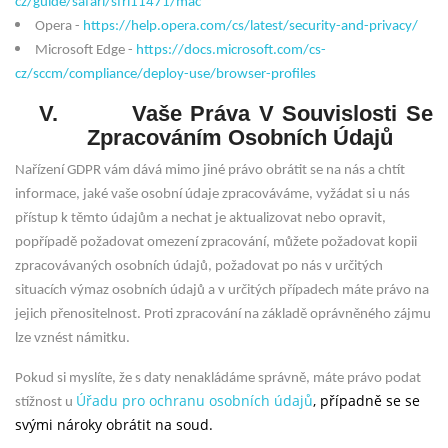
cz/guide/safari/sfri11471/mac
Opera -
https://help.opera.com/cs/latest/security-and-privacy/
Microsoft Edge -
https://docs.microsoft.com/cs-
cz/sccm/compliance/deploy-use/browser-profiles
V.
Vaše Práva V Souvislosti Se
Zpracováním Osobních Údajů
Nařízení GDPR vám dává mimo jiné právo obrátit se na nás a chtít
informace, jaké vaše osobní údaje zpracováváme, vyžádat si u nás
přístup k těmto údajům a nechat je aktualizovat nebo opravit,
popřípadě požadovat omezení zpracování, můžete požadovat kopii
zpracovávaných osobních údajů, požadovat po nás v určitých
situacích výmaz osobních údajů a v určitých případech máte právo na
jejich přenositelnost. Proti zpracování na základě oprávněného zájmu
lze vznést námitku.
Pokud si myslíte, že s daty nenakládáme správně, máte právo podat
Úřadu pro ochranu osobních údajů
, případně se se
stížnost u
svými nároky obrátit na soud.