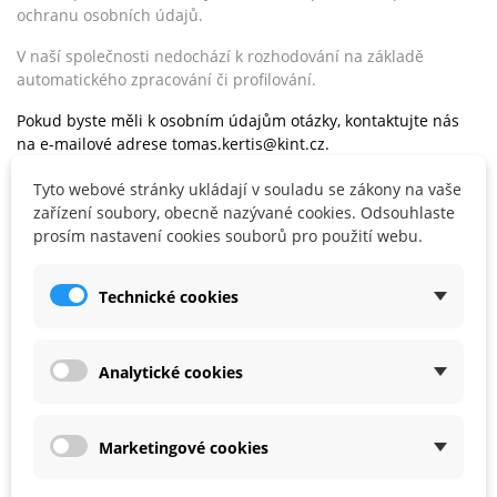
ochranu osobních údajů.
V naší společnosti nedochází k rozhodování na základě
automatického zpracování či profilování.
Pokud byste měli k osobním údajům otázky, kontaktujte nás
na e-mailové adrese tomas.kertis@kint.cz
.
IV.
Používání Souborů Cookies
Tyto webové stránky ukládají v souladu se zákony na vaše
zařízení soubory, obecně nazývané cookies. Odsouhlaste
Cookies jsou textové soubory obsahující malé množství
prosím nastavení cookies souborů pro použití webu.
informací, které se při návštěvě našich webových stránek
stahují do Vašeho zařízení. Soubory cookies se následně při
každé další návštěvě odesílají zpět na webovou stránku nebo
Technické cookies
jinou webovou stránku, která je rozpozná.
Soubory cookies plní různé úlohy, například umožňují
Analytické cookies
efektivní navigaci mezi webovými stránkami, zapamatování si
Vašich preferencí a celkově zlepšují zkušenost uživatele.
Dokážou také zajistit, aby reklamy zobrazované on-line byly
Marketingové cookies
lépe přizpůsobené Vaší osobě a Vaším zájmům.
Na webových stránkách používáme následující cookies: