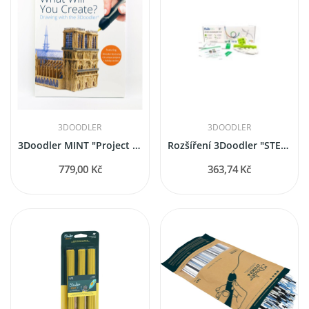
3DOODLER
3DOODLER
3Doodler MINT "Project Book" for 3D Pen (pouze...
Rozšíření 3Doodler "STEM aktivity kit" pro 3D Pera
779,00 Kč
363,74 Kč