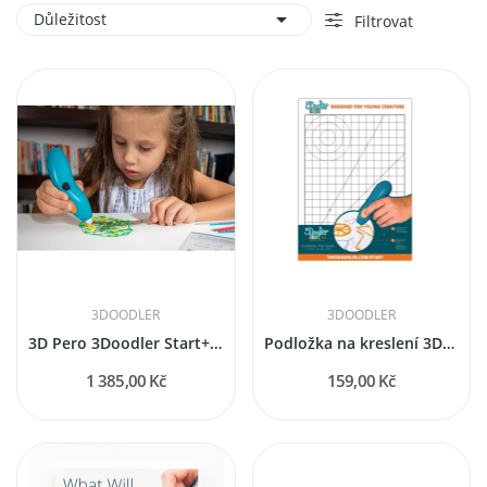

Důležitost
Filtrovat
3DOODLER
3DOODLER
3D Pero 3Doodler Start+ | Základní sada (od 6 let)
Podložka na kreslení 3Doodler "DoodlePad" pro...
1 385,00 Kč
159,00 Kč