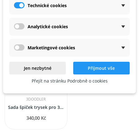
Náplně pro 3Doodler Start+ "Fire & Ice Mix" 250...
Náplně pro 3Doodler Pro+ "Nylon" 75 ks - natural
Technické cookies
942,59 Kč
350,90 Kč
Analytické cookies
Marketingové cookies
Jen nezbytné
Přijmout vše
Přejít na stránku Podrobně o cookies
3DOODLER
Sada špiček trysek pro 3Doodler Create+ a Pro+
340,00 Kč