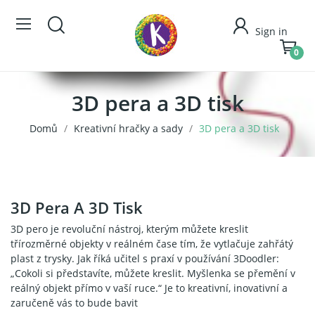
Sign in
0
3D pera a 3D tisk
Domů
Kreativní hračky a sady
3D pera a 3D tisk
3D Pera A 3D Tisk
3D pero je revoluční nástroj, kterým můžete kreslit
třírozměrné objekty v reálném čase tím, že vytlačuje zahřátý
plast z trysky. Jak říká učitel s praxí v používání 3Doodler:
„Cokoli si představíte, můžete kreslit. Myšlenka se přemění v
reálný objekt přímo v vaší ruce.“ Je to kreativní, inovativní a
zaručeně vás to bude bavit