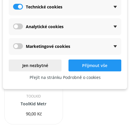
ToolKid Tesařská tužka (4 ks) s ořezávátkem
ToolKid Tesařský čtverec
Technické cookies
89,00 Kč
149,00 Kč
Analytické cookies
Marketingové cookies
Jen nezbytné
Přijmout vše
Přejít na stránku Podrobně o cookies
TOOLKID
ToolKid Metr
90,00 Kč