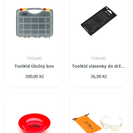
TOOLKID
TOOLKID
ToolKid Úložný box
ToolKid vlásenky do držáku na hřebíky (32 kusů)
390,00 Kč
36,00 Kč