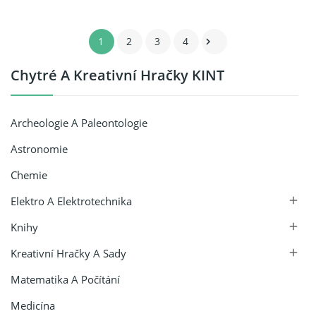
1
2
3
4

Chytré A Kreativní Hračky KINT
Archeologie A Paleontologie
Astronomie
Chemie
Elektro A Elektrotechnika

Knihy

Kreativní Hračky A Sady

Matematika A Počítání
Medicína