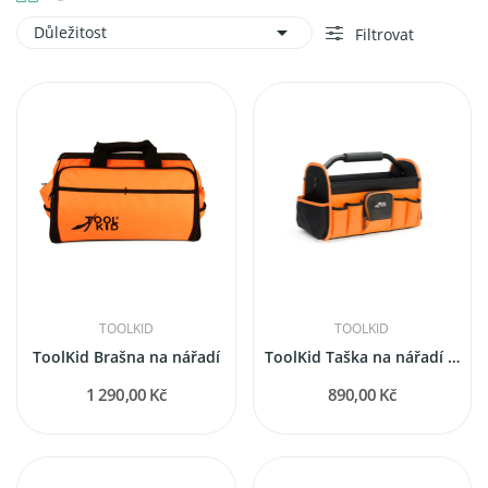

Důležitost
Filtrovat
TOOLKID
TOOLKID
ToolKid Brašna na nářadí
ToolKid Taška na nářadí s rukojetí
1 290,00 Kč
890,00 Kč