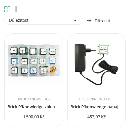

Důležitost
Filtrovat
BRICK’R‘KNOWLEDGE
BRICK’R‘KNOWLEDGE
Brick'R'Knowledge základní vzdělávací sada
Brick'R'knowledge napájecí adaptér 12V 3A...
1 590,00 Kč
453,97 Kč