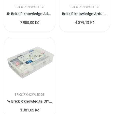
BRICK’R‘KNOWLEDGE
BRICK’R‘KNOWLEDGE
⚙️ Brick’R’knowledge Advanced Set (111 komponentů)
Brick’R’knowledge Arduino Coding Set...
7 980,00 Kč
4 879,13 Kč
BRICK’R‘KNOWLEDGE
🔧 Brick’R’knowledge DIY Set – Vytvoř si vlastní...
1 381,09 Kč