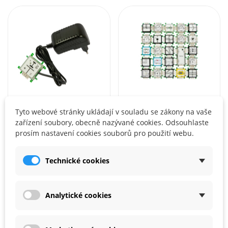
Tyto webové stránky ukládají v souladu se zákony na vaše
BRICK’R‘KNOWLEDGE
BRICK’R‘KNOWLEDGE
zařízení soubory, obecně nazývané cookies. Odsouhlaste
prosím nastavení cookies souborů pro použití webu.
Brick'R'Knowledge 9V napájecí zdroj 1A s ochranou
🧠 Brick’R’knowledge – Logic Set
544,57 Kč
15 699,00 Kč
Technické cookies
Balení
Analytické cookies