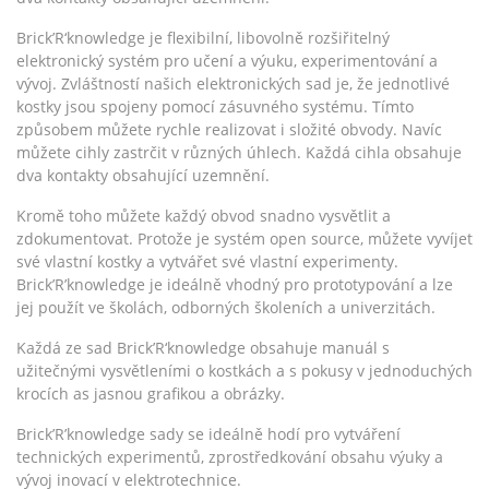
Brick’R‘knowledge je flexibilní, libovolně rozšiřitelný
elektronický systém pro učení a výuku, experimentování a
vývoj. Zvláštností našich elektronických sad je, že jednotlivé
kostky jsou spojeny pomocí zásuvného systému. Tímto
způsobem můžete rychle realizovat i složité obvody. Navíc
můžete cihly zastrčit v různých úhlech. Každá cihla obsahuje
dva kontakty obsahující uzemnění.
Kromě toho můžete každý obvod snadno vysvětlit a
zdokumentovat. Protože je systém
open source
, můžete vyvíjet
své vlastní kostky a vytvářet své vlastní experimenty.
Brick’R’knowledge je ideálně vhodný pro prototypování a lze
jej použít ve školách, odborných školeních a univerzitách.
Každá ze sad Brick’R‘knowledge obsahuje manuál s
užitečnými vysvětleními o kostkách a s pokusy v jednoduchých
krocích as jasnou grafikou a obrázky.
Brick’R’knowledge sady se ideálně hodí pro vytváření
technických experimentů, zprostředkování obsahu výuky a
vývoj inovací v elektrotechnice.