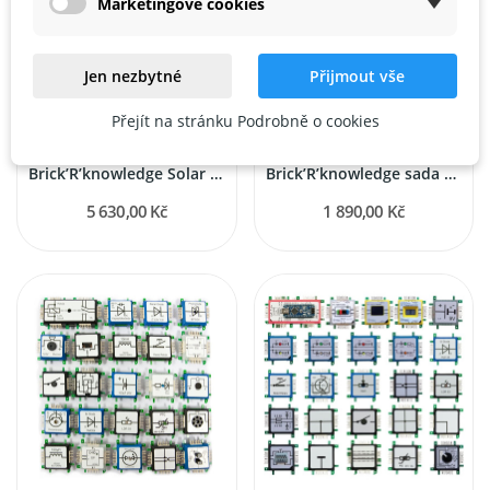
Marketingové cookies
Jen nezbytné
Přijmout vše
Přejít na stránku Podrobně o cookies
BRICK’R‘KNOWLEDGE
BRICK’R‘KNOWLEDGE
Brick’R’knowledge Solar Set – solární...
Brick’R’knowledge sada LED kostek – 7 barev
5 630,00 Kč
1 890,00 Kč