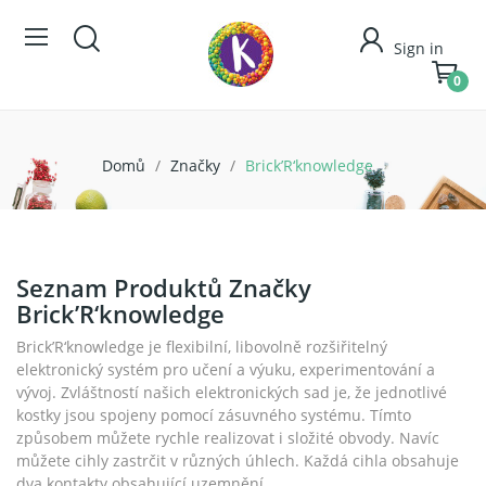
Sign in
0
Domů
Značky
Brick’R‘knowledge
Seznam Produktů Značky
Brick’R‘knowledge
Brick’R‘knowledge je flexibilní, libovolně rozšiřitelný
elektronický systém pro učení a výuku, experimentování a
vývoj. Zvláštností našich elektronických sad je, že jednotlivé
kostky jsou spojeny pomocí zásuvného systému. Tímto
způsobem můžete rychle realizovat i složité obvody. Navíc
můžete cihly zastrčit v různých úhlech. Každá cihla obsahuje
dva kontakty obsahující uzemnění.