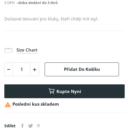
S DPH
doba dodání do 3 dnů
Dočasné tetování pro kluky, kteří chtějí mít styl.
Size Chart
Přidat Do Košíku
Kupte Nyní

Poslední kus skladem
Sdílet