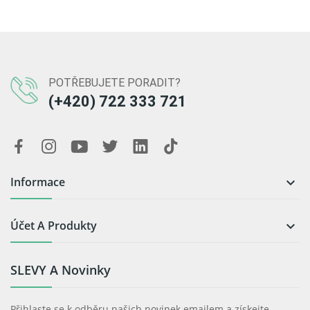
POTŘEBUJETE PORADIT?
(+420) 722 333 721
Informace

Účet A Produkty

SLEVY A Novinky
Přihlaste se k odběru našich novinek emailem a získejte