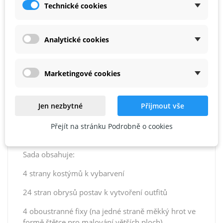
Technické cookies
REVIEWS
Analytické cookies
Vytvořte a nakreslete své vlastní jedinečné rockové
kostýmy. Použijte samolepicí látky, abyste oživili
Marketingové cookies
své návrhy. Nakreslete oblečení pomocí šablon a
poté přidejte samolepicí doplňky. Skicák v podobě
sešitu se spirálou a magnetickým zapínáním,
Jen nezbytné
Přijmout vše
obsahující veškeré potřebné příslušenství, se vejde
do kabelky nebo batohu a bude vás vždy
Přejít na stránku Podrobně o cookies
doprovázet - o přestávce ve škole nebo na cestách.
Sada obsahuje:
4 strany kostýmů k vybarvení
24 stran obrysů postav k vytvoření outfitů
4 oboustranné fixy (na jedné straně měkký hrot ve
formě štětce pro malování větších ploch),