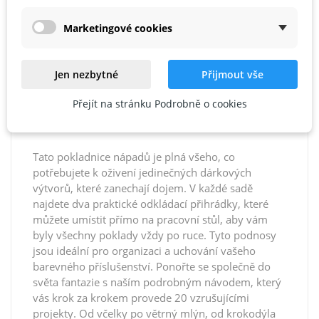
Marketingové cookies
POPIS
DETAILY PRODUKTU
Jen nezbytné
Přijmout vše
REVIEWS
Přejít na stránku Podrobně o cookies
Tato pokladnice nápadů je plná všeho, co
potřebujete k oživení jedinečných dárkových
výtvorů, které zanechají dojem. V každé sadě
najdete dva praktické odkládací přihrádky, které
můžete umístit přímo na pracovní stůl, aby vám
byly všechny poklady vždy po ruce. Tyto podnosy
jsou ideální pro organizaci a uchování vašeho
barevného příslušenství. Ponořte se společně do
světa fantazie s naším podrobným návodem, který
vás krok za krokem provede 20 vzrušujícími
projekty. Od včelky po větrný mlýn, od krokodýla