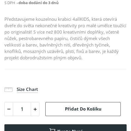
S DPH
doba dodání do 3 dnů
Představujeme kouzelnou krabici 4allKIDS, která otevírá
dveře do světa nekonečné kreativity pro malé umělce toužící
po originalitě! S více než 800 kreativními doplňky, včetně
nůžek, pestrobarevného papíru, čističů dýmek všech
velikostí a barev, bavlněných nití, dřevěných tyčinek,
knoflíků, mosazných uzávěrů, plsti, fixů a barev, je každý
projekt dobrodružstvím plným objevů.
Size Chart
Přidat Do Košíku