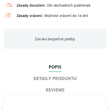
Zásady doručení
Dle obchodních podmínek
Zásady vrácení
Možnost vrácení do 14 dnl
Záruka bezpečné platby
POPIS
DETAILY PRODUKTU
REVIEWS
ToolKid sada pro řezání (věk 5–9 let)
je ideální