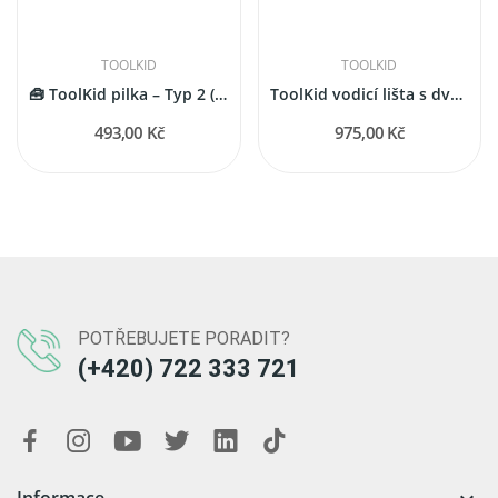
TOOLKID
TOOLKID
🧰 ToolKid pilka – Typ 2 (pro děti od 9 let)
ToolKid vodicí lišta s dvojicí svorek
493,00 Kč
975,00 Kč
POTŘEBUJETE PORADIT?
(+420) 722 333 721