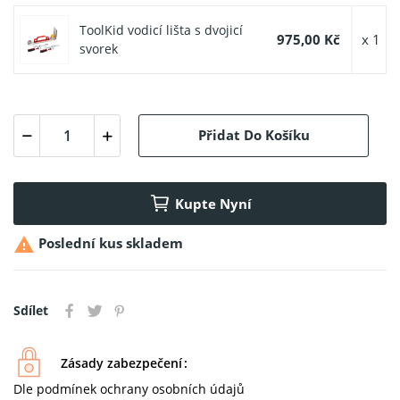
ToolKid vodicí lišta s dvojicí
975,00 Kč
x 1
svorek
Přidat Do Košíku
Kupte Nyní

Poslední kus skladem
Sdílet
Zásady zabezpečení
Dle podmínek ochrany osobních údajů