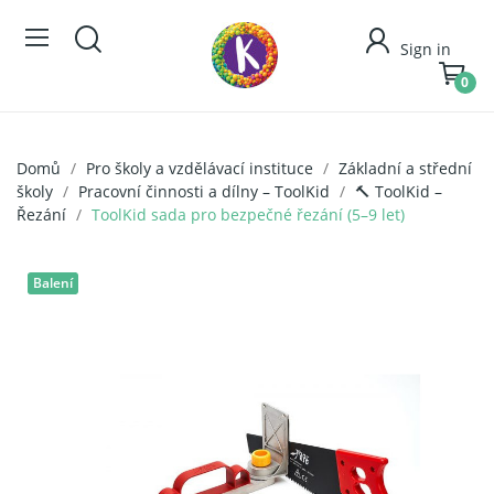
Sign in
0
Domů
Pro školy a vzdělávací instituce
Základní a střední
školy
Pracovní činnosti a dílny – ToolKid
🔨 ToolKid –
Řezání
ToolKid sada pro bezpečné řezání (5–9 let)
Balení