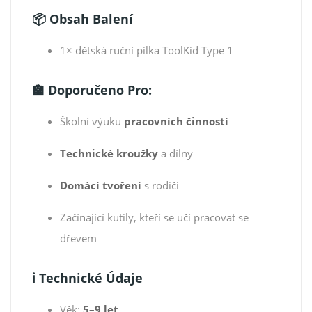
📦 Obsah Balení
1× dětská ruční pilka ToolKid Type 1
🏫 Doporučeno Pro:
Školní výuku
pracovních činností
Technické kroužky
a dílny
Domácí tvoření
s rodiči
Začínající kutily, kteří se učí pracovat se
dřevem
ℹ️ Technické Údaje
Věk:
5–9 let