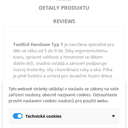
DETAILY PRODUKTU
REVIEWS
ToolKid Handsaw Typ 1
je navržena speciálně pro
děti ve věku od 5 do 9 let. Díky ergonomickému
tvaru, správné velikosti a hmotnosti se dětem
dobře drží, snadno ovládá a zároveň podporuje
rozvoj motoriky, síly i koordinace ruky a oka. Pilka
je plně funkční a určená pro skutečné řezání dřeva
– není to hračka, ale opravdové dětské nářadí.
Tyto webové stránky ukládají v souladu se zákony na vaše
Na rozdíl od klasických pil děti nepotřebují velkou
zařízení soubory, obecně nazývané cookies. Odsouhlaste
sílu – stačí správný pohyb a pilka si s dřevem
prosím nastavení cookies souborů pro použití webu.
poradí. Ve spojení s
ToolKid vodicí lištou a
svorkami
(prodáváno samostatně nebo v sadě) je
Technické cookies
řezání ještě bezpečnější: dětské prsty zůstávají
mimo dráhu čepele.