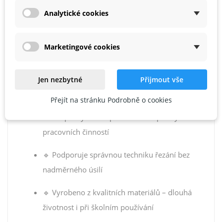
✅ Vlastnosti Produktu
Analytické cookies
🔹 Určeno pro děti od
5 do 9 let
Marketingové cookies
🔹
Ergonomická rukojeť
pro malé ruce
🔹 Lehká, ale dostatečně pevná pro řezání
Jen nezbytné
Přijmout vše
dřeva
Přejít na stránku Podrobně o cookies
🔹 Bezpečný tvar čepele – ideální pro výuku
pracovních činností
🔹 Podporuje správnou techniku řezání bez
nadměrného úsilí
🔹 Vyrobeno z kvalitních materiálů – dlouhá
životnost i při školním používání