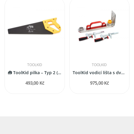
TOOLKID
TOOLKID
🧰 ToolKid pilka – Typ 2 (pro děti od 9 let)
ToolKid vodicí lišta s dvojicí svorek
493,00 Kč
975,00 Kč