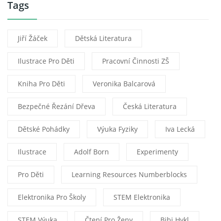
Tags
Jiří Žáček
Dětská Literatura
Ilustrace Pro Děti
Pracovní Činnosti ZŠ
Kniha Pro Děti
Veronika Balcarová
Bezpečné Řezání Dřeva
Česká Literatura
Dětské Pohádky
Výuka Fyziky
Iva Lecká
Ilustrace
Adolf Born
Experimenty
Pro Děti
Learning Resources Numberblocks
Elektronika Pro Školy
STEM Elektronika
STEM Výuka
Čtení Pro Ženy
Bibi Hykl