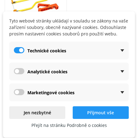
Tyto webové stránky ukládají v souladu se zákony na vaše
zařízení soubory, obecně nazývané cookies. Odsouhlaste
prosím nastavení cookies souborů pro použití webu.
Technické cookies
TOOLKID
ToolKid kompletní sada lupínkové pilky
1 105,00 Kč
Analytické cookies
Marketingové cookies
1
2
3
4

Jen nezbytné
Přijmout vše
Chytré A Kreativní Hračky KINT
Přejít na stránku Podrobně o cookies