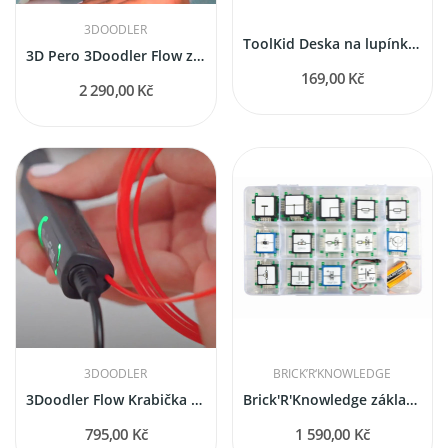
3DOODLER
ToolKid Deska na lupínkovou pilu se svorkou
3D Pero 3Doodler Flow základní sada (od 14 let)
169,00 Kč
2 290,00 Kč
3DOODLER
BRICK’R‘KNOWLEDGE
3Doodler Flow Krabička s náhradními náplněmi
Brick'R'Knowledge základní vzdělávací sada
795,00 Kč
1 590,00 Kč