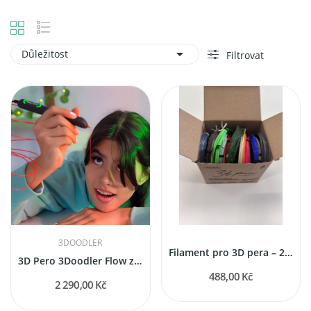

Důležitost
Filtrovat
3DOODLER
Filament pro 3D pera – 20 barev × 3 m |...
3D Pero 3Doodler Flow základní sada (od 14 let)
488,00 Kč
2 290,00 Kč