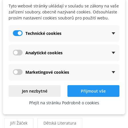
Tyto webové stránky ukládají v souladu se zákony na vaše
Elektro A Elektrotechnika

zařízení soubory, obecně nazývané cookies. Odsouhlaste
Knihy

prosím nastavení cookies souborů pro použití webu.
Kreativní Hračky A Sady

Technické cookies
Matematika A Počítání
Medicína
Analytické cookies
Příroda A Objevy

Pro Školy A Vzdělávací Instituce

Marketingové cookies
Robotika, Fyzika A Mechanika
Rozvojové Hračky (barvy, Tvary, Psaní, Mluvení)
Jen nezbytné
Přijmout vše
Tags
Přejít na stránku Podrobně o cookies
Jiří Žáček
Dětská Literatura