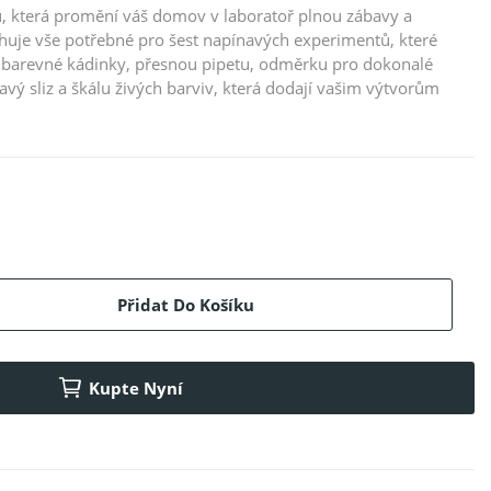
 která promění váš domov v laboratoř plnou zábavy a
huje vše potřebné pro šest napínavých experimentů, které
t: barevné kádinky, přesnou pipetu, odměrku pro dokonalé
avý sliz a škálu živých barviv, která dodají vašim výtvorům
Přidat Do Košíku
Kupte Nyní