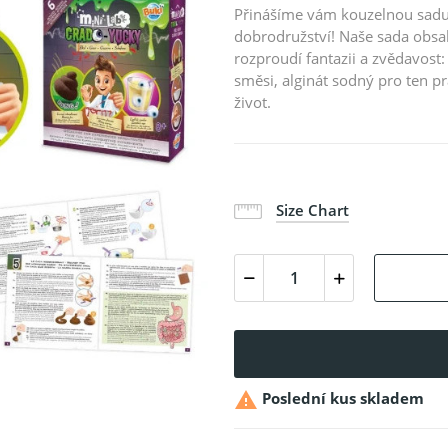
Přinášíme vám kouzelnou sadu,
dobrodružství! Naše sada obsa
rozproudí fantazii a zvědavos
směsi, alginát sodný pro ten pr
život.
Size Chart

Poslední kus skladem