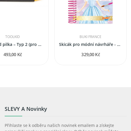
TOOLKID
BUKI FRANCE
🧰 ToolKid pilka – Typ 2 (pro děti od 9 let)
Skicák pro módní návrháře - různé motivy
493,00 Kč
329,00 Kč
SLEVY A Novinky
Přihlaste se k odběru našich novinek emailem a získejte