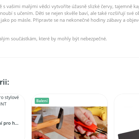
ě s vašimi malými vědci vytvoříte úžasně slizké červy, tajemně kapa
ubí s učením. Děti se nejen skvěle baví, ale také rozšiřují své ob
de jako po másle. Připravte se na nekonečné hodiny zábavy a obj
malým součástkám, které by mohly být nebezpečné.
ii:
Balení
BUKI BeTeens Tetování pro holky