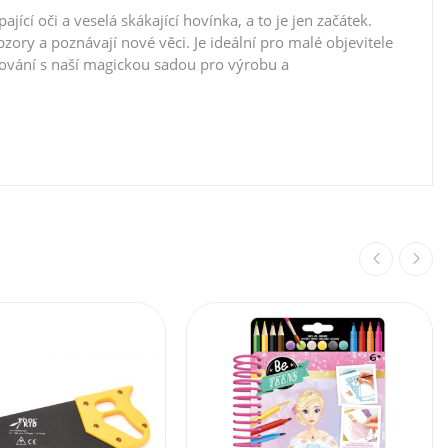
jící oči a veselá skákající hovínka, a to je jen začátek.
zory a poznávají nové věci. Je ideální pro malé objevitele
evování s naší magickou sadou pro výrobu a