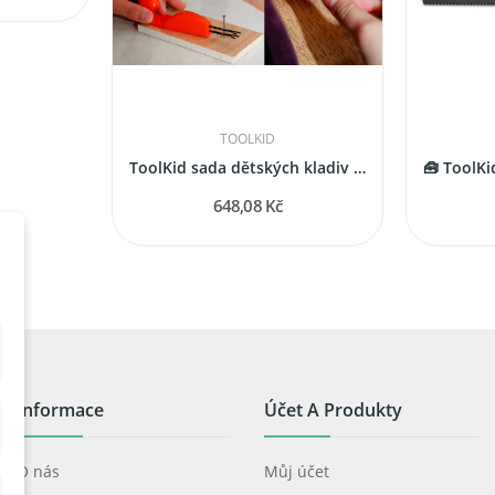
TOOLKID
ToolKid sada dětských kladiv s držákem hřebíků...
648,08 Kč
Informace
Účet A Produkty
O nás
Můj účet