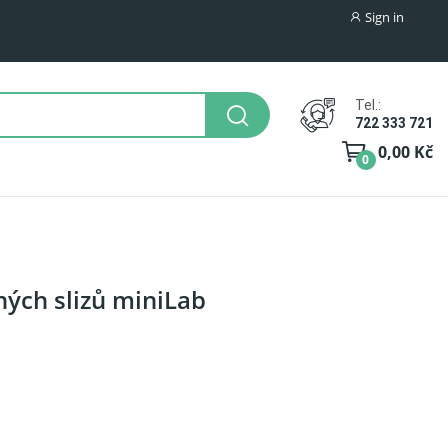
Sign in
Tel.:
722 333 721
0,00 Kč
0
ých slizů miniLab