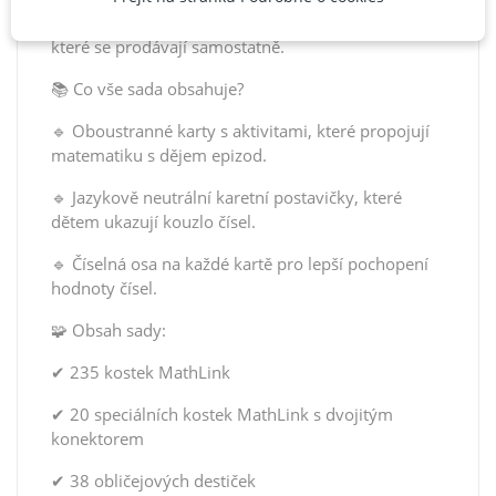
sad MathLink Cubes Numberblocks 1–10 a 11–20,
které se prodávají samostatně.
📚 Co vše sada obsahuje?
🔹 Oboustranné karty s aktivitami, které propojují
matematiku s dějem epizod.
🔹 Jazykově neutrální karetní postavičky, které
dětem ukazují kouzlo čísel.
🔹 Číselná osa na každé kartě pro lepší pochopení
hodnoty čísel.
🧩 Obsah sady:
✔ 235 kostek MathLink
✔ 20 speciálních kostek MathLink s dvojitým
konektorem
✔ 38 obličejových destiček