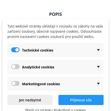
POPIS
DETAILY PRODUKTU
Tyto webové stránky ukládají v souladu se zákony na vaše
zařízení soubory, obecně nazývané cookies. Odsouhlaste
prosím nastavení cookies souborů pro použití webu.
REVIEWS
Technické cookies
Sada obsahuje také 3 doplňky postaviček, které děti
znají ze seriálových epizod. Kromě toho v ní
Analytické cookies
najdete 20 jedinečných aktivit propojených s
konkrétními epizodami, takže si děti mohou během
sledování epizod rozšířit své matematické
Marketingové cookies
dovednosti. Stejně jako v předchozích sadách zde
nechybí karetní postavičky, které odhalují kouzlo
čísel a pomáhají dětem lépe pochopit jejich
Jen nezbytné
Přijmout vše
význam.
Přejít na stránku Podrobně o cookies
Tato sada navazuje na kouzlo učení z předchozích