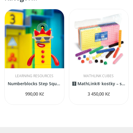
LEARNING RESOURCES
MATHLINK CUBES
Numberblocks Step Squad mise Velitelství
🧮 MathLink® kostky – sada 1000 kusů
990,00 Kč
3 450,00 Kč