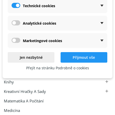
Technické cookies
1
2

Analytické cookies
Chytré A Kreativní Hračky KINT
Marketingové cookies
Archeologie A Paleontologie
Astronomie
Jen nezbytné
Přijmout vše
Chemie
Přejít na stránku Podrobně o cookies
Elektro A Elektrotechnika

Knihy

Kreativní Hračky A Sady

Matematika A Počítání
Medicína