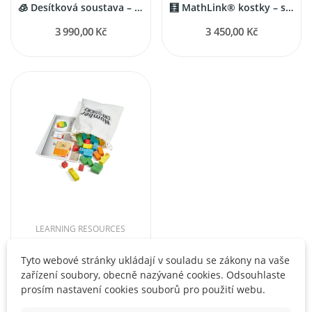
🧊 Desítková soustava – školní sada z plastu...
🧮 MathLink® kostky – sada 1000 kusů
3 990,00 Kč
3 450,00 Kč
LEARNING RESOURCES
Numberblocks – Dřevěná stavebnice s aktivitami
Tyto webové stránky ukládají v souladu se zákony na vaše
859,00 Kč
zařízení soubory, obecně nazývané cookies. Odsouhlaste
prosím nastavení cookies souborů pro použití webu.