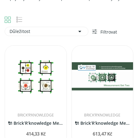

Důležitost
Filtrovat
BRICK’R‘KNOWLEDGE
BRICK’R‘KNOWLEDGE
🔌 Brick’R’knowledge Measurement Set One –...
🔌 Brick’R’knowledge Measurement Set Two (meřicí...
414,33 Kč
613,47 Kč