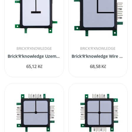
BRICK'R'KNOWLEDGE
BRICK'R'KNOWLEDGE
Brick'R'knowledge Uzemnění vodiče
Brick'R'knowledge Wire corner
65,12 Kč
68,58 Kč