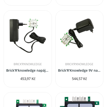
BRICK’R‘KNOWLEDGE
BRICK’R‘KNOWLEDGE
Brick'R'knowledge napájecí adaptér 12V 3A...
Brick'R'Knowledge 9V napájecí zdroj 1A s ochranou
453,97 Kč
544,57 Kč