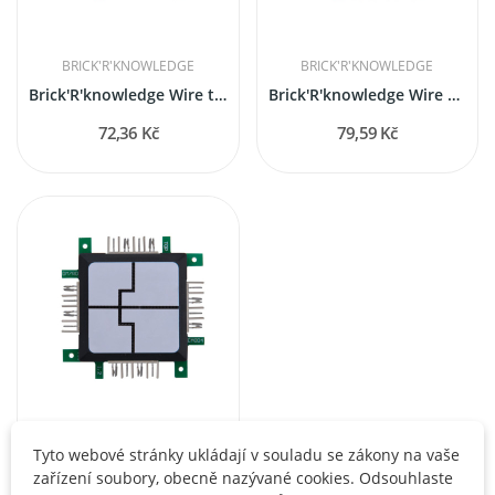
BRICK'R'KNOWLEDGE
BRICK'R'KNOWLEDGE
Brick'R'knowledge Wire t-crossing
Brick'R'knowledge Wire cross connected
72,36 Kč
79,59 Kč
BRICK'R'KNOWLEDGE
Tyto webové stránky ukládají v souladu se zákony na vaše
Brick'R'knowledge Drátový kříž není připojen
zařízení soubory, obecně nazývané cookies. Odsouhlaste