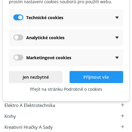
prosím nastavení cookies souborů pro použití webu.
79,59 Kč
Technické cookies
Analytické cookies
1
2
3
…
44

Chytré A Kreativní Hračky KINT
Marketingové cookies
Archeologie A Paleontologie
Jen nezbytné
Přijmout vše
Astronomie
Přejít na stránku Podrobně o cookies
Chemie
Elektro A Elektrotechnika

Knihy

Kreativní Hračky A Sady
