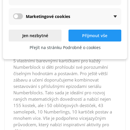
třemi exkluzivními doplňky - skateboardem a
helmou pro Čtrnáctku a cylindrem pro Dvacítku,
Marketingové cookies
což celou hru činí ještě zábavnější. S 15
oboustrannými kartami s aktivitami, které
umožňují psaní a smazání, nabízejícími 30
Jen nezbytné
Přijmout vše
matematických úkolů, se děti snadno naučí čísla
rozpoznávat, počítat, sčítat a odčítat, a dokonce se
Přejít na stránku Podrobně o cookies
zasvětí do základů dělení a násobení.
S vlastními barevnými kartičkami pro každý
Numberblock si děti prohloubí své porozumění
číselným hodnotám a postavám. Pro ještě větší
zábavu a učení doporučujeme kombinovat
sestavování s příslušnými epizodami seriálu
Numberblocks. Tato sada je ideální pro rozvoj
raných matematických dovedností a nabízí nejen
155 kostek, ale i 50 obličejových destiček, 43
samolepek, 10 Numberlings, 10 kartiček postav a
mnohem více. Vše je podpořeno vícejazyčným
průvodcem, který nabízí inspirativní aktivity pro