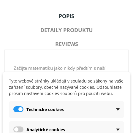
POPIS
DETAILY PRODUKTU
REVIEWS
Zažijte matematiku jako nikdy předtím s naší
fascinující sadou MathLink Cubes Numberblocks
Tyto webové stránky ukládají v souladu se zákony na vaše
11-20! Tato interaktivní sada promění učení
zařízení soubory, obecně nazývané cookies. Odsouhlaste
matematiky v dobrodružnou hru, kde děti s
prosím nastavení cookies souborů pro použití webu.
nadšením vytvářejí své oblíbené Numberblocks
postavičky od jedenácti do dvaceti a procvičují
široký rozsah matematických dovedností. Přineste
Technické cookies
Numberblocks přímo do vaší třídy nebo domova a
dopřejte dětem zábavný a efektivní způsob učení.
Analytické cookies
V sadě najdete 155 kostek MathLink Cubes spolu s