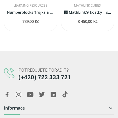
LEARNING RESOURCES
MATHLINK CUBES
Numberblocks Trojka a Čtyřka hraví kamarádi
🧮 MathLink® kostky – sada 1000 kusů
789,00 Kč
3 450,00 Kč
POTŘEBUJETE PORADIT?
(+420) 722 333 721
Informace
