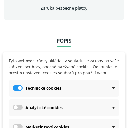
Záruka bezpečné platby
POPIS
DETAILY PRODUKTU
Tyto webové stránky ukládají v souladu se zákony na vaše
zařízení soubory, obecně nazývané cookies. Odsouhlaste
REVIEWS
prosím nastavení cookies souborů pro použití webu.
Technické cookies
Připravte se na úžasnou cestu do světa čísel s naší
kompletní sadou MathLink Cubes Numberblocks!
Tato sada je jako kouzelná brána, která vás zavede
Analytické cookies
do světa Numberblocks, kde vaše děti mohou
sestavit všechny postavy od 1 do 10. S balíčkem
obsahujícím 100 kostek, 59 obličejových destiček,
Marketingové cookies