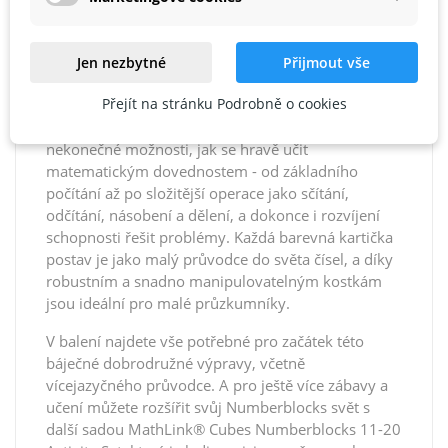
54 samolepek a dalšími doplňky se stane
sestavování postav nejen snadnou, ale i vzrušující
zábavou.
Jen nezbytné
Přijmout vše
Ale to není vše! Sada je vybavena také 30
Přejít na stránku Podrobně o cookies
nápaditými aktivitami na 15 oboustranných,
přemazatelných kartách, které nabízejí dětem
nekonečné možnosti, jak se hravě učit
matematickým dovednostem - od základního
počítání až po složitější operace jako sčítání,
odčítání, násobení a dělení, a dokonce i rozvíjení
schopnosti řešit problémy. Každá barevná kartička
postav je jako malý průvodce do světa čísel, a díky
robustním a snadno manipulovatelným kostkám
jsou ideální pro malé průzkumníky.
V balení najdete vše potřebné pro začátek této
báječné dobrodružné výpravy, včetně
vícejazyčného průvodce. A pro ještě více zábavy a
učení můžete rozšířit svůj Numberblocks svět s
další sadou MathLink® Cubes Numberblocks 11-20