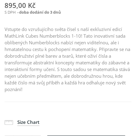
895,00 Kč
S DPH
doba dodání do 3 dnů
Vstupte do vzrušujícího světa čísel s naší exkluzivní edicí
MathLink Cubes Numberblocks 1-10! Tato inovativní sada
oblíbených Numberblocks nabízí nejen viditelnou, ale i
hmatatelnou cestu k pochopení matematiky. Připravte se na
dobrodružství plné barev a tvarů, které oživí čísla a
transformuje abstraktní koncepty matematiky do zábavné a
interaktivní formy učení. S touto sadou se matematika stává
nejen učebním předmětem, ale dobrodružnou hrou, kde
každé číslo má svůj příběh a každá hra odhaluje nový svět
poznání!
Size Chart