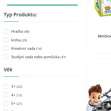
Typ Produktu:
Hračka
(48)
MiniSci
kniha
(29)
Kreativní sada
(14)
Studijní sada nebo pomůcka
(37)
Věk
3+
(22)
4+
(13)
5+
(21)