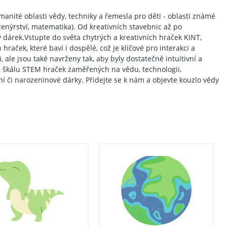
anité oblasti vědy, techniky a řemesla pro děti - oblasti známé
ženýrství, matematika). Od kreativních stavebnic až po
 dárek.Vstupte do světa chytrých a kreativních hraček KINT,
hraček, které baví i dospělé, což je klíčové pro interakci a
 ale jsou také navrženy tak, aby byly dostatečně intuitivní a
ou škálu STEM hraček zaměřených na vědu, technologii,
í či narozeninové dárky. Přidejte se k nám a objevte kouzlo vědy