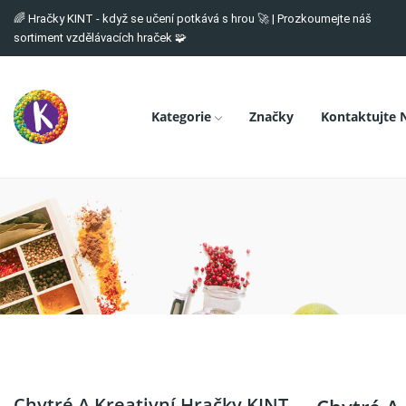
🌈 Hračky KINT - když se učení potkává s hrou 🚀 | Prozkoumejte náš
sortiment vzdělávacích hraček 🧩
Kategorie
Značky
Kontaktujte 
Chytré A Kreativní Hračky KINT