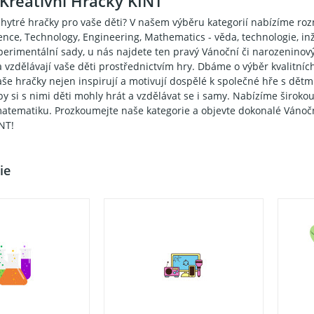
Kreativní Hračky KINT
chytré hračky pro vaše děti? V našem výběru kategorií nabízíme rozm
ence, Technology, Engineering, Mathematics - věda, technologie, in
xperimentální sady, u nás najdete ten pravý Vánoční či narozeninový
 a vzdělávají vaše děti prostřednictvím hry. Dbáme o výběr kvalitních 
še hračky nejen inspirují a motivují dospělé k společné hře s dětmi,
y si s nimi děti mohly hrát a vzdělávat se i samy. Nabízíme širok
matematiku. Prozkoumejte naše kategorie a objevte dokonalé Vánočn
NT!
ie