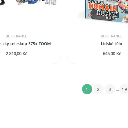
BUKI FRANCE
BUKI FRANCE
ický teleskop 375x ZOOM
Lidské tělo
2 810,00 Kč
645,00 Kč
1
2
3
…
19