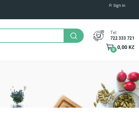
Sign in
Tel.:
722 333 721
0,00 Kč
0