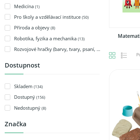
Medicína
(1)
Pro školy a vzdělávací instituce
(50)
Příroda a objevy
(8)
Matemati
Robotika, fyzika a mechanika
(13)
Rozvojové hračky (barvy, tvary, psaní, mluvení)
(14)
P
Dostupnost
Skladem
(134)
Dostupný
(156)
Nedostupný
(8)
Značka