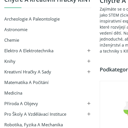
Chytré A 
Zajímáte se o 
jako STEM (Sci
Archeologie A Paleontologie
inspirativní e
které rozvíjejí
Astronomie
vedení dětí. Na
jednoduché, ab
Chemie
inženýrství a 
Elektro A Elektrotechnika

a techniky s KI
Knihy

Podkategor
Kreativní Hračky A Sady

Matematika A Počítání
Medicína
Příroda A Objevy

Pro Školy A Vzdělávací Instituce

Robotika, Fyzika A Mechanika