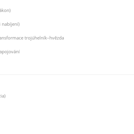
ákon)
 nabíjení)
transformace trojúhelník–hvězda
apojování
ia)