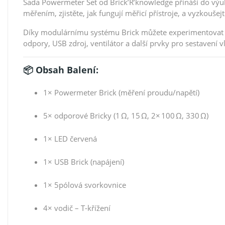
Sada Powermeter Set od Brick’R’knowledge přináší do výu
měřením, zjistěte, jak fungují měřicí přístroje, a vyzkouš
Díky modulárnímu systému Brick můžete experimentovat b
odpory, USB zdroj, ventilátor a další prvky pro sestavení v
📦 Obsah Balení:
1× Powermeter Brick (měření proudu/napětí)
5× odporové Bricky (1 Ω, 15 Ω, 2× 100 Ω, 330 Ω)
1× LED červená
1× USB Brick (napájení)
1× 5pólová svorkovnice
4× vodič – T-křížení