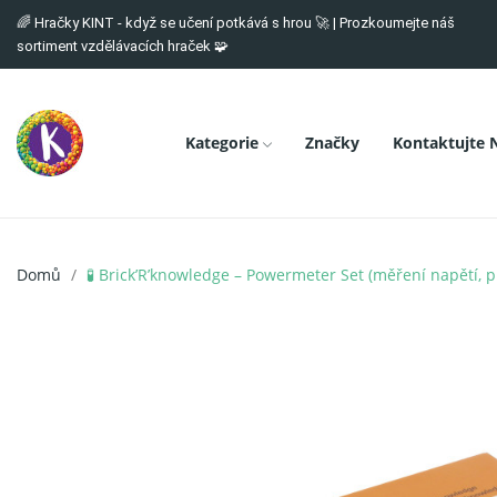
🌈 Hračky KINT - když se učení potkává s hrou 🚀 | Prozkoumejte náš
sortiment vzdělávacích hraček 🧩
Kategorie
Značky
Kontaktujte 
Domů
🧪 Brick’R’knowledge – Powermeter Set (měření napětí, 