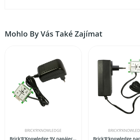
Mohlo By Vás Také Zajímat
BRICK’R‘KNOWLEDGE
BRICK’R‘KNOWLE
Brick'R'Knowledge 9V napájecí zdroj 1A s ochranou