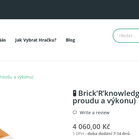
Nás
Jak Vybrat Hračku?
Blog
proudu a výkonu)
🧪 Brick’R’knowled
proudu a výkonu)
Write a review
4 060,00 Kč
S DPH
doba dodání 7-14 dnů