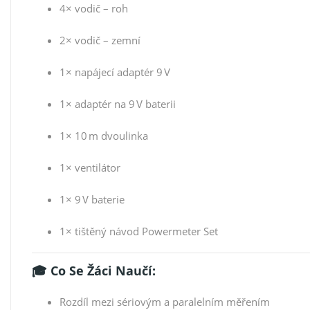
4× vodič – roh
2× vodič – zemní
1× napájecí adaptér 9 V
1× adaptér na 9 V baterii
1× 10 m dvoulinka
1× ventilátor
1× 9 V baterie
1× tištěný návod Powermeter Set
🎓 Co Se Žáci Naučí:
Rozdíl mezi sériovým a paralelním měřením