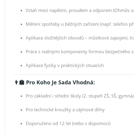
Vztah mezi napětím, proudem a odporem (Ohmův z
Měření spotřeby u běžných zařízení (např. telefon při
Aplikace složitějších obvodů – můstkové zapojení, 
Práce s reálnými komponenty formou bezpečného z
Aplikace fyziky v praktických situacích
👨‍🏫 Pro Koho Je Sada Vhodná:
Pro základní i střední školy (2. stupeň ZŠ, SŠ, gymnáz
Pro technické kroužky a zájmové dílny
Doporučeno od 12 let (nebo s dopomocí)