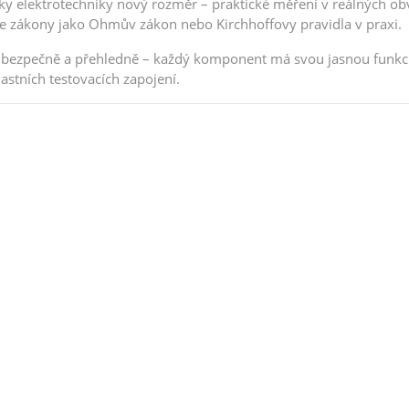
ky elektrotechniky nový rozměr – praktické měření v reálných 
ejte zákony jako Ohmův zákon nebo Kirchhoffovy pravidla v praxi.
ezpečně a přehledně – každý komponent má svou jasnou funkci. 
lastních testovacích zapojení.