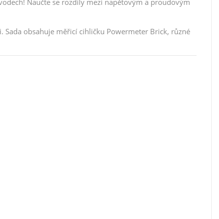
obvodech! Naučte se rozdíly mezi napěťovým a proudovým
Sada obsahuje měřicí cihličku Powermeter Brick, různé