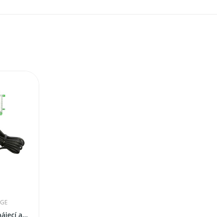
DGE
Brick'R'knowledge napájecí adaptér 12V 3A...